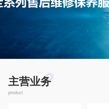
主营业务
立体车库租赁回收
车库维保业务
product