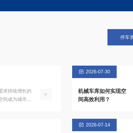
ging Pile
Smart Parking
电桩销售业绩
智能停车系
停车
绩
2026-07-30
机械车库如何实现空
需求持续增长的
间高效利用？
空间成为城市停
降横移类机械式
拓展与智能存取
提供
2026-07-14