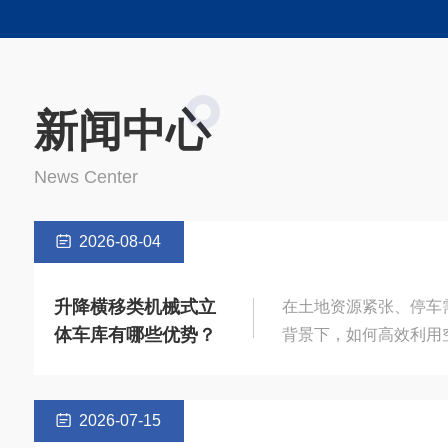
Char
充
新闻中心
News Center
2026-08-04
升降横移类机械式立
在土地资源紧张、停车
体车库有哪些优势？
背景下，如何高效利用
车管理的核心课题。升
立体车库通过垂直空间
技术，为解决停车难题
2026-07-15