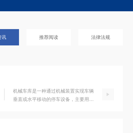
Garage
maintenance
统业
车库维保换季养
资讯
推荐阅读
法律法规
护
机械车库是一种通过机械装置实现车辆
垂直或水平移动的停车设备，主要用于
解决城市土地资源紧张、停车需求大的
问题。其核心原理是通过电机驱动、钢
结构支撑和智