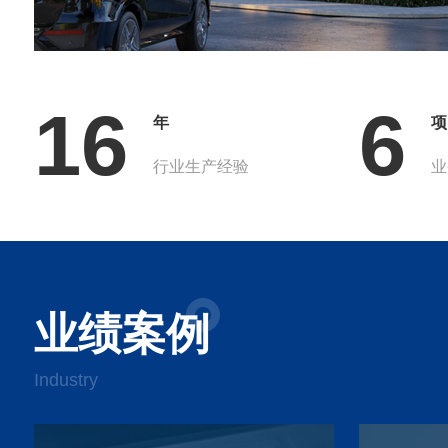
16
6
年
项
行业生产经验
业
业绩案例
Industry