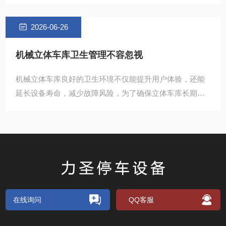
注意车辆尺寸限制 立体停车设备对车辆的长宽及净重都做
了
2026-06-26
机械立体车库卫生管理不容忽视
机械立体车库良好的卫生环境不仅能提升用户体验，还能
延长设备寿命，减少故障风险，为了确保立体车库长期高
效运行，作为维保单位，我们温馨提醒管理及使用立体车
库的单位及
在线询问
QQ客服