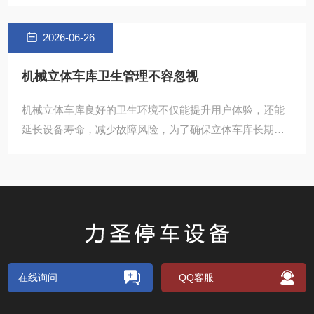
注意车辆尺寸限制 立体停车设备对车辆的长宽及净重都做
了
2026-06-26
机械立体车库卫生管理不容忽视
机械立体车库良好的卫生环境不仅能提升用户体验，还能
延长设备寿命，减少故障风险，为了确保立体车库长期高
效运行，作为维保单位，我们温馨提醒管理及使用立体车
库的单位及
在线询问
QQ客服